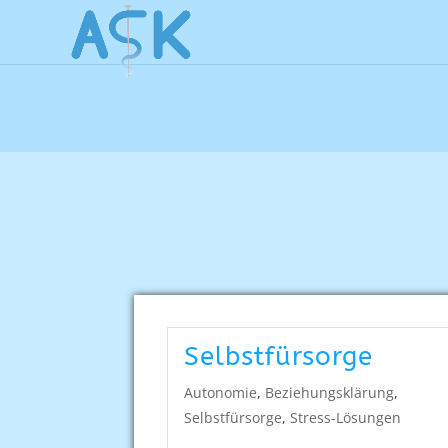
Selbstfürsorge
Autonomie
,
Beziehungsklärung
,
Selbstfürsorge
,
Stress-Lösungen