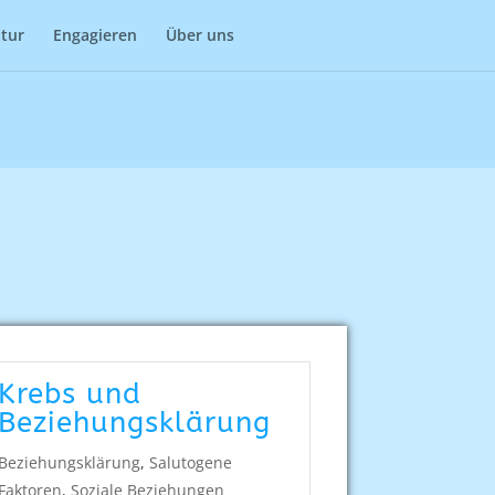
Impressum
Datenschutz
atur
Engagieren
Über uns
Krebs und
Beziehungsklärung
Beziehungsklärung
,
Salutogene
Faktoren
,
Soziale Beziehungen