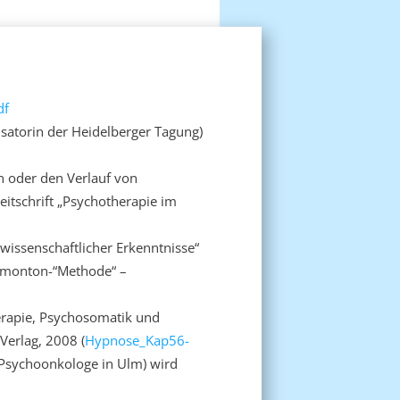
df
atorin der Heidelberger Tagung)
n oder den Verlauf von
itschrift „Psychotherapie im
issenschaftlicher Erkenntnisse“
Simonton-“Methode“ –
erapie, Psychosomatik und
 Verlag, 2008 (
Hypnose_Kap56-
 Psychoonkologe in Ulm) wird