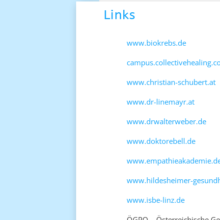
Links
www.biokrebs.de
campus.collectivehealing.
www.christian-schubert.at
www.dr-linemayr.at
www.drwalterweber.de
www.doktorebell.de
www.empathieakademie.de
www.hildesheimer-gesundhe
www.isbe-linz.de
ÖGPO – Österreichische Ges