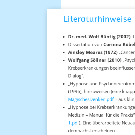
Literaturhinweise
Dr. med. Wolf Büntig (2002)
: 
Dissertation von
Corinna Köbel
Ainsley Meares (1972)
„Cancer
Wolfgang Söllner (2010)
„Psych
Krebserkrankungen beeinflussen
Dialog“.
„Hypnose und Psychoneuroimmun
(1996), hinzuweisen (eine knap
MagischesDenken.pdf
– aus klin
„Hypnose bei Krebserkrankungen
Medizin – Manual für die Praxis“ 
1.pdf
). Eine überarbeitete Neu
demnächst erscheinen.