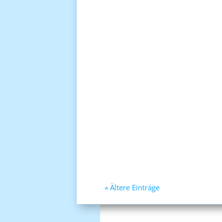
Gastbeitrag
Die Geschichte von Frau N.N. – 
von Neurosen. Das sind unlös
werden, jedoch...
« Ältere Einträge