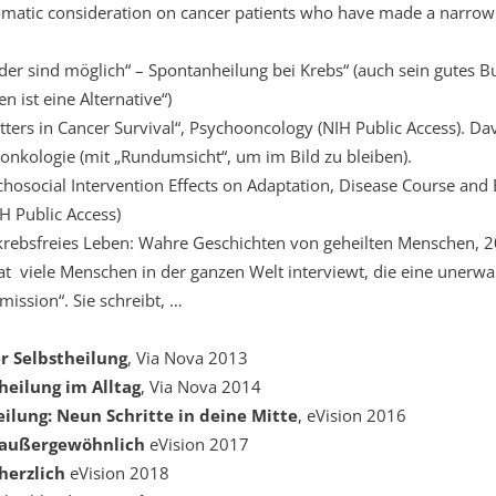
matic consideration on cancer patients who have made a narro
r sind möglich“ – Spontanheilung bei Krebs“ (auch sein gutes Bu
 ist eine Alternative“)
ers in Cancer Survival“, Psychooncology (NIH Public Access). Davi
onkologie (mit „Rundumsicht“, um im Bild zu bleiben).
hosocial Intervention Effects on Adaptation, Disease Course and 
H Public Access)
 krebsfreies Leben: Wahre Geschichten von geheilten Menschen, 2
at viele Menschen in der ganzen Welt interviewt, die eine unerw
mission“. Sie schreibt, …
r Selbstheilung
, Via Nova 2013
heilung im Alltag
, Via Nova 2014
eilung: Neun Schritte in deine Mitte
, eVision 2016
 außergewöhnlich
eVision 2017
herzlich
eVision 2018