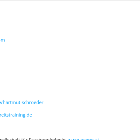
com
/hartmut-schroeder
itstraining.de
ellschaft für Psychoonkologie:
www.oegpo.at