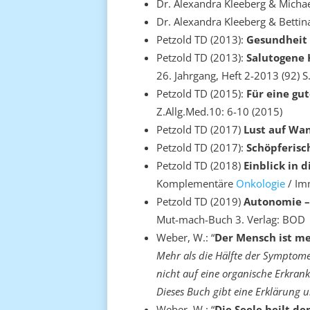
Dr. Alexandra Kleeberg & Micha
Dr. Alexandra Kleeberg & Betti
Petzold TD (2013):
Gesundheit 
Petzold TD (2013):
Salutogene 
26. Jahrgang, Heft 2-2013 (92) S
Petzold TD (2015):
Für eine gu
Z.Allg.Med.10: 6-10 (2015)
Petzold TD (2017)
Lust auf Wa
Petzold TD (2017):
Schöpferis
Petzold TD (2018)
Einblick in 
Komplementäre
Onkologie
/ Im
Petzold TD (2019)
Autonomie – 
Mut-mach-Buch 3. Verlag: BOD
Weber, W.: “
Der Mensch ist me
Mehr als die Hälfte der Symptome,
nicht auf eine organische Erkra
Dieses Buch gibt eine Erklärung u
Weber, W.: “
Die Seele heilt d