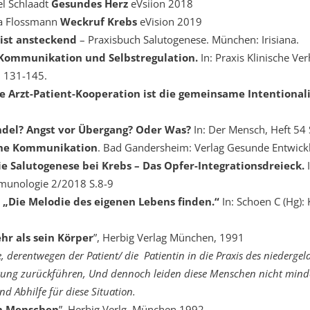
el Schlaadt
Gesundes Herz
eVsiion 2018
na Flossmann
Weckruf Krebs
eVision 2019
ist ansteckend
– Praxisbuch Salutogenese. München: Irisiana.
Kommunikation und Selbstregulation.
In: Praxis Klinische Ve
. 131-145.
te Arzt-Patient-Kooperation ist die gemeinsame Intentional
ndel? Angst vor Übergang? Oder Was?
In: Der Mensch, Heft 54 
che Kommunikation
. Bad Gandersheim: Verlag Gesunde Entwick
die Salutogenese bei Krebs – Das Opfer-Integrationsdreieck.
I
munologie 2/2018 S.8-9
„Die Melodie des eigenen Lebens finden.“
In: Schoen C (Hg):
hr als sein Körper
”, Herbig Verlag München, 1991
 derentwegen der Patient/ die Patientin in die Praxis des niedergel
nkung zurückführen, Und dennoch leiden diese Menschen nicht mind
nd Abhilfe für diese Situation.
en Menschen
”, Herbig Verlg, München 1992