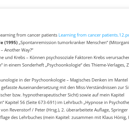
Learning from cancer patients
Learning from cancer patients.12.p
e (1995)
„Spontanremission tumorkranker Menschen“ (Mitorganis
 – Another Way?“
e und Krebs – Können psychosoziale Faktoren Krebs verursache
“ in einem Sonderheft „Psychoonkologie“ des Thieme-Verlages, Ze
ologie in der Psychoonkologie – Magisches Denken im Mantel w
p gefasste Auseinandersetzung mit den Miss-Verständnissen zur 
ischer bzw. hypnotherapeutischer Sicht) sowie auf mein Kapitel
“ Kapitel 56 (Seite 673-691) im Lehrbuch „Hypnose in Psychoth
von Revenstorf / Peter (Hrsg.), 2. überarbeitete Auflage, Springer
auflage des Lehrbuches (mein Kapitel: zusammen mit Klaus Hönig,