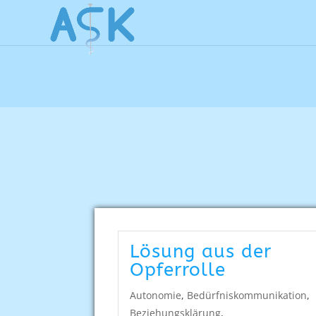
Lösung aus der
Opferrolle
Autonomie
,
Bedürfniskommunikation
,
Beziehungsklärung
,