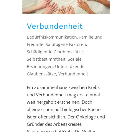
Verbundenheit
Bedürfniskommunikation
,
Familie und
Freunde
,
Salutogene Faktoren
,
Schädigende Glaubenssätze
,
Selbstbestimmtheit
,
Soziale
Beziehungen
,
Unterstüzende
Glaubenssätze
,
Verbundenheit
Ein Zusammenhang zwischen Krebs
und Verbundenheit mag erst einmal
weit hergeholt erscheinen. Doch
alleine schon auf biologischer Ebene
ist er offensichtlich. Der Onkologe und
Gründer des Arbeitskreises
Salutogenese bei Krebs Dr. Walter